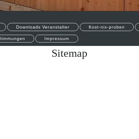
Downloads Veranstalter
Kost-nix-proben
stimmungen
Impressum
Sitemap